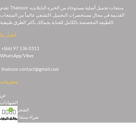
تقدم Thainoor منتجات تجميل أصلية مستوحاة من الخبرة التايلاندية
القديمة في مجال مستحضرات التجميل. اكتشفي عالماً من المنتجات
اللطيفة المخصصة بالكامل للعناية بجمالك بأكثر الطرق طبيعية.
اتصل بنا
+(66) 97 136 0311
WhatsApp
/
Viber
thainoor.contact@gmail.com
معلومات
عن
الشهادات
الشحن والإرجاع
0
شراء منتجات تايلندية
حسابي
عربة التسوق
المتجر
قائمة الرغبا