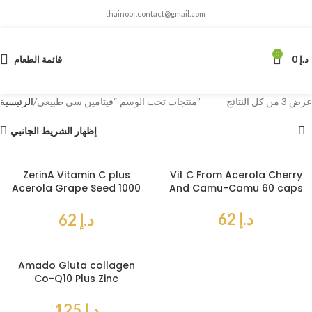
thainoor.contact@gmail.com
0
د.إ
0
قائمة الطعام
عرض ⁦3⁩ من كل النتائج
منتجات تحت الوسم “فيتامين سي طبيعي”
الرئيسية
إظهار الشريط الجانبي
ZerinA Vitamin C plus
Vit C From Acerola Cherry
Acerola Grape Seed 1000
And Camu-Camu 60 caps
mg
د.إ
62
د.إ
62
Amado Gluta collagen
Co-Q10 Plus Zinc
د.إ
125