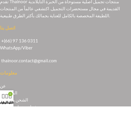
تقدم Thainoor منتجات تجميل أصلية مستوحاة من الخبرة التايلاندية
القديمة في مجال مستحضرات التجميل. اكتشفي عالماً من المنتجات
اللطيفة المخصصة بالكامل للعناية بجمالك بأكثر الطرق طبيعية.
اتصل بنا
+(66) 97 136 0311
WhatsApp
/
Viber
thainoor.contact@gmail.com
معلومات
عن
الشهادات
0
الشحن والإرجاع
حسابي
عربة التسوق
المتجر
قائمة الرغبا
شراء منتجات تايلندية