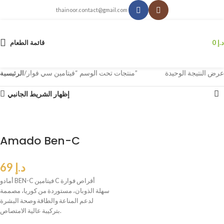
thainoor.contact@gmail.com
د.إ
0
قائمة الطعام
عرض النتيجة الوحيدة
منتجات تحت الوسم “فيتامين سي فوار”
الرئيسية
إظهار الشريط الجانبي
Amado Ben-C
د.إ
69
أمادو BEN-C فيتامين C أقراص فوارة
سهلة الذوبان، مستوردة من كوريا، مصممة
لدعم المناعة والطاقة وصحة البشرة
بتركيبة عالية الامتصاص.