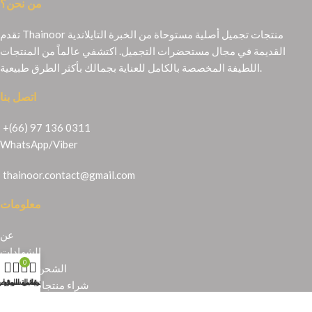
من نحن؟
تقدم Thainoor منتجات تجميل أصلية مستوحاة من الخبرة التايلاندية
القديمة في مجال مستحضرات التجميل. اكتشفي عالماً من المنتجات
اللطيفة المخصصة بالكامل للعناية بجمالك بأكثر الطرق طبيعية.
اتصل بنا
+(66) 97 136 0311
WhatsApp
/
Viber
thainoor.contact@gmail.com
معلومات
عن
الشهادات
0
الشحن والإرجاع
حسابي
عربة التسوق
المتجر
قائمة الرغبا
شراء منتجات تايلندية