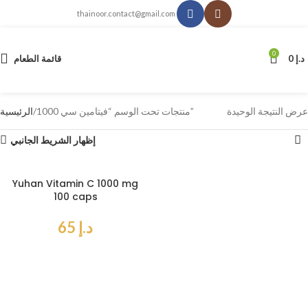
thainoor.contact@gmail.com
0
د.إ
0
قائمة الطعام
عرض النتيجة الوحيدة
منتجات تحت الوسم “فيتامين سي 1000”
الرئيسية
إظهار الشريط الجانبي
Yuhan Vitamin C 1000 mg
100 caps
د.إ
65