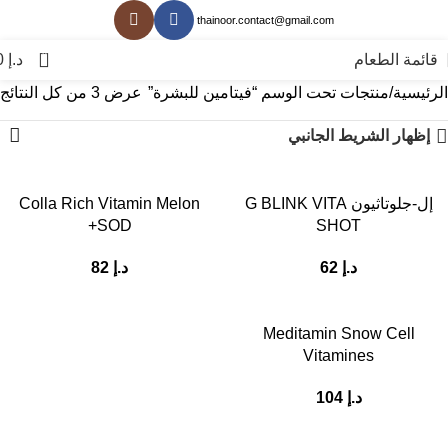
thainoor.contact@gmail.com
0
قائمة الطعام
د.إ
0
الرئيسية
منتجات تحت الوسم “فيتامين للبشرة”
عرض ⁦3⁩ من كل النتائج
إظهار الشريط الجانبي
إل-جلوتاثيون G BLINK VITA
Colla Rich Vitamin Melon
SOD+
SHOT
د.إ
62
د.إ
82
Meditamin Snow Cell
Vitamines
د.إ
104