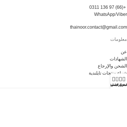
+(66) 97 136 0311
WhatsApp
/
Viber
thainoor.contact@gmail.com
معلومات
عن
الشهادات
الشحن والإرجاع
شراء منتجات تايلندية
0
لمتجر
ئمة الرغبات
حسابي
عربة التسوق
Copyright © 2021
Thainoor