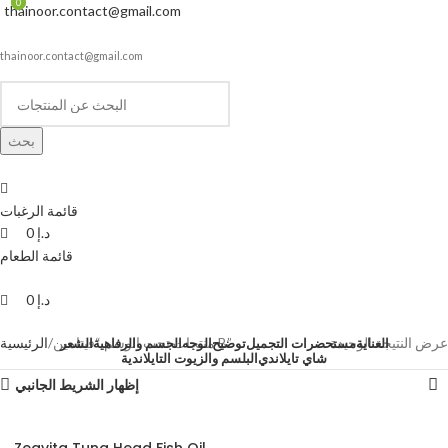
0
0
thainoor.contact@gmail.com
thainoor.contact@gmail.com
بحث
قائمة الرغبات
د.إ
0
قائمة الطعام
د.إ
0
عرض النتيجة الوحيدة
منتجات تحت الوسم “فيتامين B”
الرئيسية
العناية
مستحضرات التجميل
توضيح
الوجه
الجسم والرفاهية
الشعر
شاي تايلاندي
البلسم والزيوت التايلاندية
إظهار الشريط الجانبي