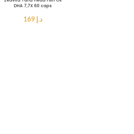
Zeavita Tuna Head Fish Oil
DHA 7,7X 60 caps
د.إ
169