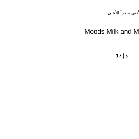
Moods Milk and M
د.إ
17