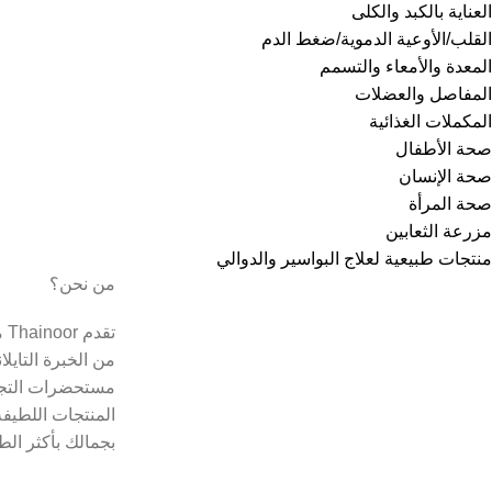
العناية بالكبد والكلى
القلب/الأوعية الدموية/ضغط الدم
المعدة والأمعاء والتسمم
المفاصل والعضلات
المكملات الغذائية
صحة الأطفال
صحة الإنسان
صحة المرأة
مزرعة الثعابين
منتجات طبيعية لعلاج البواسير والدوالي
من نحن؟
تق
من الخبرة التايل
مستحضرات التجم
المنتجات اللطيفة
بجمالك بأكثر الط