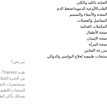
العناية بالكبد والكلى
القلب/الأوعية الدموية/ضغط الدم
المعدة والأمعاء والتسمم
المفاصل والعضلات
المكملات الغذائية
صحة الأطفال
صحة الإنسان
صحة المرأة
مزرعة الثعابين
منتجات طبيعية لعلاج البواسير والدوالي
من نحن؟
تق
من الخبرة التايل
مستحضرات التجم
المنتجات اللطيفة
بجمالك بأكثر الط