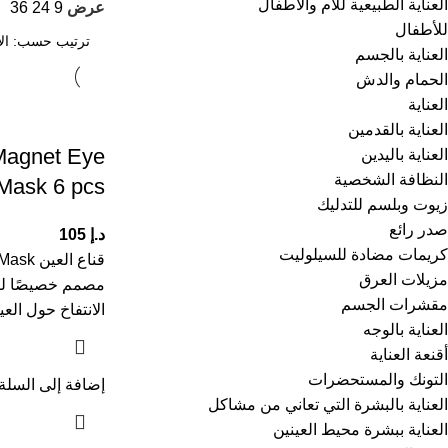
العناية الطبيعية للأم والأطفال
عرض
9
24
36
للأطفال
العناية بالجسم
الحمام والدش
العناية
العناية بالقدمين
Magnet Eye
العناية باليدين
النظافة الشخصية
Mask 6 pcs
زيوت وبلسم للتدليك
صدر رائع
د.إ
105
كريمات مضادة للسيلوليت
قناع ا
مزيلات العرق
مصمم خصيصًا لتف
مقشرات الجسم
الانتفاخ حول الع
العناية بالوجه
أقنعة العناية
التونك والمستحضرات
إضافة إلى السلة
العناية بالبشرة التي تعاني من مشاكل
العناية ببشرة محيط العينين