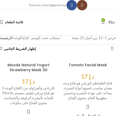
thainoor.contact@gmail.com
0
د.إ
0
قائمة الطعام
عرض 1–12 من أصل 21 نتيجة
منتجات تحت الوسم “قناع الوجه”
الرئيسية
إظهار الشريط الجانبي
Moods Natural Yogurt
Tomato Facial Mask
Strawberry Mask 3D
د.إ
17
د.إ
17
قناع الطماطم الورقي هو قناع وجه
مغذي مناسب لجميع أنواع البشرة،
قناع الوجه 3D بالزبادي والفراولة من
يساعد على تهدئة البشرة وتحسين
Moods هو قناع ورقي لطيف مصمم
مظهرها العام. يحتوي القناع
للعناية بالبشرة الرقيقة والحساسة.
يحتوي القناع على مكونات
إضافة إلى السلة