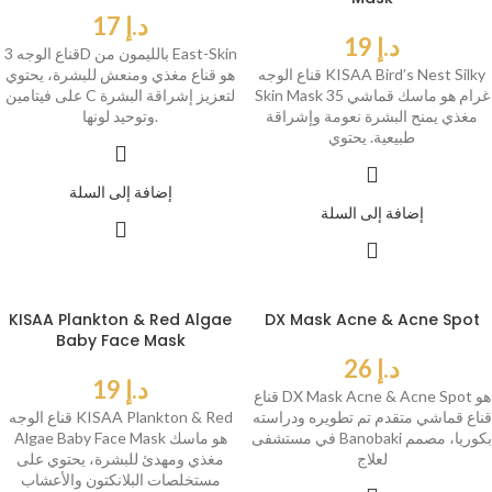
د.إ
17
د.إ
19
قناع الوجه 3D بالليمون من East-Skin
قناع الوجه KISAA Bird’s Nest Silky
هو قناع مغذي ومنعش للبشرة، يحتوي
Skin Mask 35 غرام هو ماسك قماشي
على فيتامين C لتعزيز إشراقة البشرة
مغذي يمنح البشرة نعومة وإشراقة
وتوحيد لونها.
طبيعية. يحتوي
إضافة إلى السلة
إضافة إلى السلة
KISAA Plankton & Red Algae
DX Mask Acne & Acne Spot
Baby Face Mask
د.إ
26
د.إ
19
قناع DX Mask Acne & Acne Spot هو
قناع قماشي متقدم تم تطويره ودراسته
قناع الوجه KISAA Plankton & Red
في مستشفى Banobaki بكوريا، مصمم
Algae Baby Face Mask هو ماسك
لعلاج
مغذي ومهدئ للبشرة، يحتوي على
مستخلصات البلانكتون والأعشاب