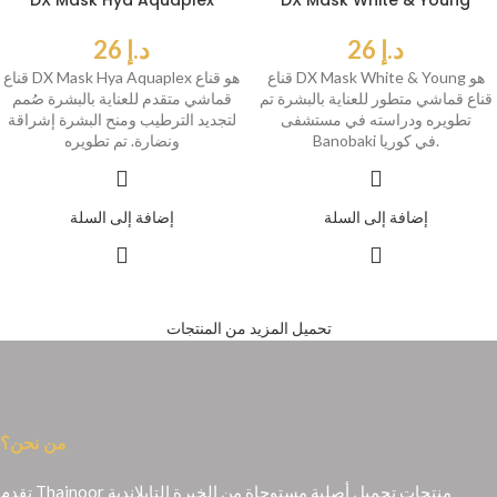
DX Mask Hya Aquaplex
DX Mask White & Young
د.إ
26
د.إ
26
قناع DX Mask White & Young هو
قناع DX Mask Hya Aquaplex هو قناع
قناع قماشي متطور للعناية بالبشرة تم
قماشي متقدم للعناية بالبشرة صُمم
تطويره ودراسته في مستشفى
لتجديد الترطيب ومنح البشرة إشراقة
Banobaki في كوريا.
ونضارة. تم تطويره
إضافة إلى السلة
إضافة إلى السلة
تحميل المزيد من المنتجات
من نحن؟
تقدم Thainoor منتجات تجميل أصلية مستوحاة من الخبرة التايلاندية