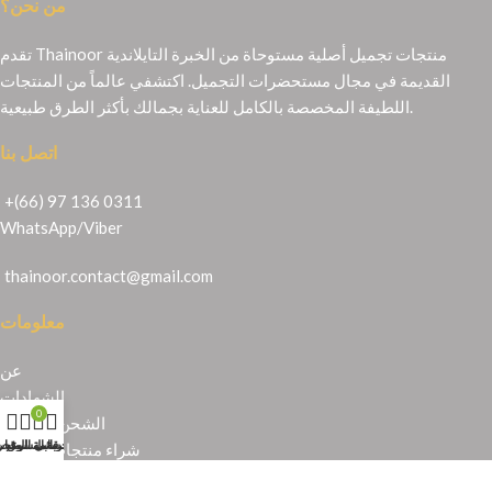
من نحن؟
تقدم Thainoor منتجات تجميل أصلية مستوحاة من الخبرة التايلاندية
القديمة في مجال مستحضرات التجميل. اكتشفي عالماً من المنتجات
اللطيفة المخصصة بالكامل للعناية بجمالك بأكثر الطرق طبيعية.
اتصل بنا
+(66) 97 136 0311
WhatsApp
/
Viber
thainoor.contact@gmail.com
معلومات
عن
الشهادات
0
الشحن والإرجاع
حسابي
عربة التسوق
المتجر
قائمة الرغبا
شراء منتجات تايلندية