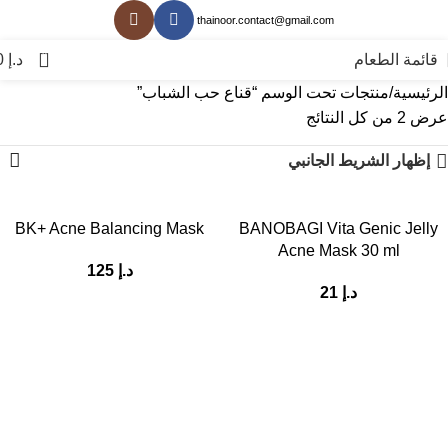
thainoor.contact@gmail.com
0
قائمة الطعام
د.إ
0
الرئيسية
منتجات تحت الوسم “قناع حب الشباب”
عرض ⁦2⁩ من كل النتائج
إظهار الشريط الجانبي
BK+ Acne Balancing Mask
BANOBAGI Vita Genic Jelly
Acne Mask 30 ml
د.إ
125
د.إ
21