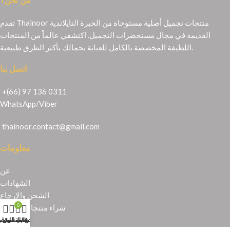
من نحن؟
تقدم Thainoor منتجات تجميل أصلية مستوحاة من الخبرة التايلاندية
القديمة في مجال مستحضرات التجميل. اكتشفي عالماً من المنتجات
اللطيفة المخصصة بالكامل للعناية بجمالك بأكثر الطرق طبيعية.
اتصل بنا
+(66) 97 136 0311
WhatsApp
/
Viber
thainoor.contact@gmail.com
معلومات
عن
الشهادات
الشحن والإرجاع
0
شراء منتجات تايلندية
حسابي
عربة التسوق
المتجر
قائمة الرغبا