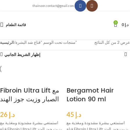
thainoor.contact@gmail.com
0
د.إ
0
قائمة الطعام
عرض ⁦2⁩ من كل النتائج
منتجات تحت الوسم “قناع شد البشرة”
الرئيسية
إظهار الشريط الجانبي
Bergamot Hair
Fibroin Ultra Lift مع
Lotion 90 ml
الصبار وزيت جوز الهند
د.إ
45
د.إ
26
استمتعي ببشرة مشدودة ومغذية مع
استمتعي ببشرة مشدودة ومغذية مع
قناع Fibroin Ultra Lift بزيت جوز الهند
قناع Fibroin Ultra Lift بزيت جوز الهند