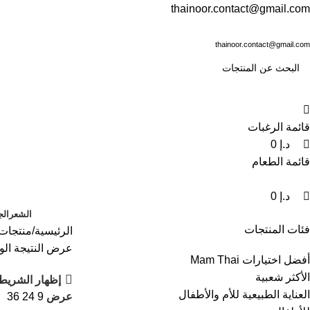
0
0
0
thainoor.contact@gmail.com
thainoor.contact@gmail.com
قائمة الرغبات
د.إ
0
قائمة الطعام
د.إ
0
الشعر
الج
فئات المنتجات
الرئيسية
منتجات 
عرض النتيجة الو
أفضل اختيارات Mam Thai
الأكثر شعبية
إظهار الشريط 
العناية الطبيعية للأم والأطفال
عرض
9
24
36