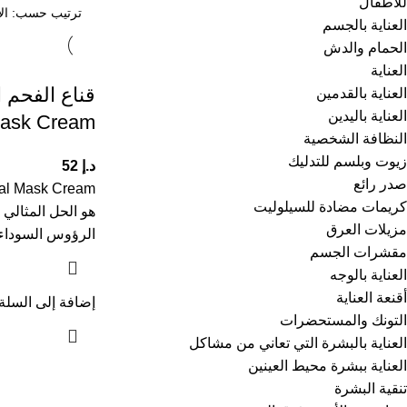
للأطفال
العناية بالجسم
الحمام والدش
العناية
قناع الفحم ا
العناية بالقدمين
العناية باليدين
Mask Cream
النظافة الشخصية
زيوت وبلسم للتدليك
د.إ
52
صدر رائع
كريمات مضادة للسيلوليت
هو الحل المثالي
مزيلات العرق
الرؤوس السوداء و
مقشرات الجسم
العناية بالوجه
أقنعة العناية
إضافة إلى السلة
التونك والمستحضرات
العناية بالبشرة التي تعاني من مشاكل
العناية ببشرة محيط العينين
تنقية البشرة