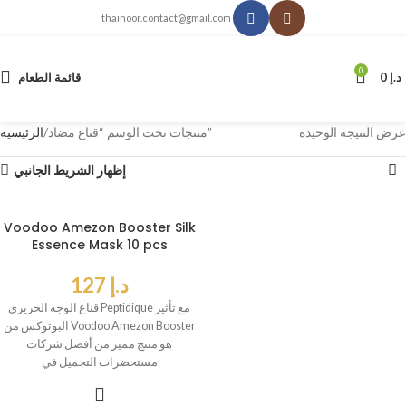
thainoor.contact@gmail.com
0
د.إ
0
قائمة الطعام
عرض النتيجة الوحيدة
منتجات تحت الوسم “قناع مضاد”
الرئيسية
إظهار الشريط الجانبي
Voodoo Amezon Booster Silk
Essence Mask 10 pcs
د.إ
127
قناع الوجه الحريري Peptidique مع تأثير
البوتوكس من Voodoo Amezon Booster
هو منتج مميز من أفضل شركات
مستحضرات التجميل في