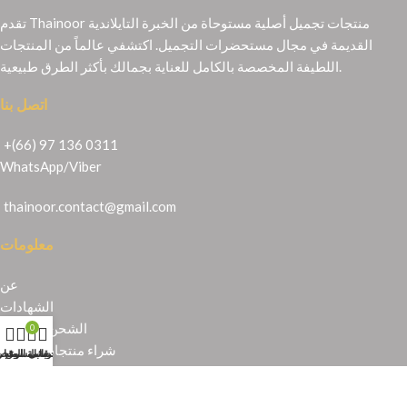
تقدم Thainoor منتجات تجميل أصلية مستوحاة من الخبرة التايلاندية
القديمة في مجال مستحضرات التجميل. اكتشفي عالماً من المنتجات
اللطيفة المخصصة بالكامل للعناية بجمالك بأكثر الطرق طبيعية.
اتصل بنا
+(66) 97 136 0311
WhatsApp
/
Viber
thainoor.contact@gmail.com
معلومات
عن
الشهادات
الشحن والإرجاع
0
شراء منتجات تايلندية
حسابي
عربة التسوق
المتجر
قائمة الرغبا