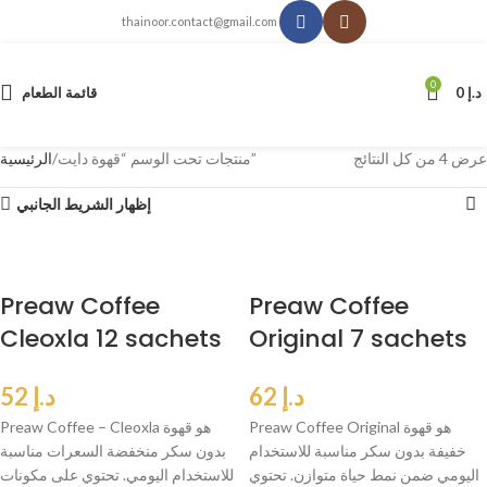
thainoor.contact@gmail.com
0
د.إ
0
قائمة الطعام
عرض ⁦4⁩ من كل النتائج
منتجات تحت الوسم “قهوة دايت”
الرئيسية
إظهار الشريط الجانبي
Preaw Coffee
Preaw Coffee
Cleoxla 12 sachets
Original 7 sachets
د.إ
62
د.إ
52
Preaw Coffee Original هو قهوة
Preaw Coffee – Cleoxla هو قهوة
خفيفة بدون سكر مناسبة للاستخدام
بدون سكر منخفضة السعرات مناسبة
اليومي ضمن نمط حياة متوازن. تحتوي
للاستخدام اليومي. تحتوي على مكونات