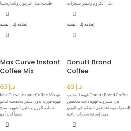
على الكروم وتتميز بسعرات
طبيعية مثل البرقوق والجارسينيا
إضافة إلى السلة
إضافة إلى السلة
Max Curve Instant
Donutt Brand
Coffee Mix
Coffee
د.إ
65
د.إ
65
قهوة للتنحيف Donutt Brand Coffee
Max Curve Instant Coffee Mix هو
هي مشروب قهوة دايت منخفض
قهوة فورية بدون سكر مخصصة لدعم
السعرات يساعد على التحكم في الوزن
خسارة الوزن وتقليل الشهية، تمنح
دون إضافة سعرات زائدة.
طعماً لذيذاً مع