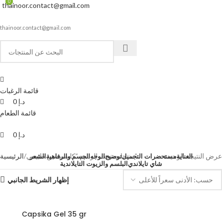
0
0
thainoor.contact@gmail.com
thainoor.contact@gmail.com
قائمة الرغبات
د.إ
0
قائمة الطعام
د.إ
0
عرض النتيجة الوحيدة
منتجات تحت الوسم “كابسيسين طبيعي”
الرئيسية
العناية
مستحضرات التجميل
توضيح
الوجه
الجسم والرفاهية
الشعر
شاي تايلاندي
البلسم والزيوت التايلاندية
إظهار الشريط الجانبي
Capsika Gel 35 gr