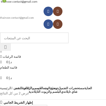
0
0
thainoor.contact@gmail.com
thainoor.contact@gmail.com
قائمة الرغبات
د.إ
0
قائمة الطعام
د.إ
0
منتجات تحت الوسم “كاكاو للتنحيف”
الرئيسية
العناية
مستحضرات التجميل
توضيح
الوجه
الجسم والرفاهية
الشعر
شاي تايلاندي
البلسم والزيوت التايلاندية
عرض ⁦2⁩ من كل النتائج
إظهار الشريط الجانبي