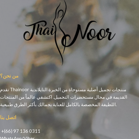
من نحن؟
تقدم Thainoor منتجات تجميل أصلية مستوحاة من الخبرة التايلاندية
القديمة في مجال مستحضرات التجميل. اكتشفي عالماً من المنتجات
اللطيفة المخصصة بالكامل للعناية بجمالك بأكثر الطرق طبيعية.
اتصل بنا
+(66) 97 136 0311
WhatsApp
/
Viber