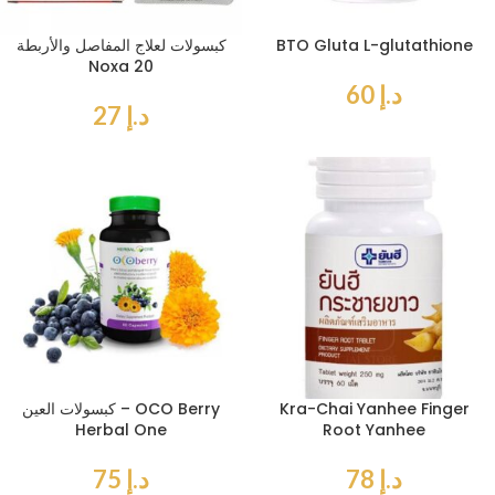
BTO Gluta L-glutathione
كبسولات لعلاج المفاصل والأربطة
Noxa 20
د.إ
60
د.إ
27
Kra-Chai Yanhee Finger
كبسولات العين – OCO Berry
Herbal One
Root Yanhee
د.إ
78
د.إ
75