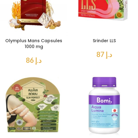
Olymplus Mans Capsules
Srinder LLS
1000 mg
د.إ
87
د.إ
86