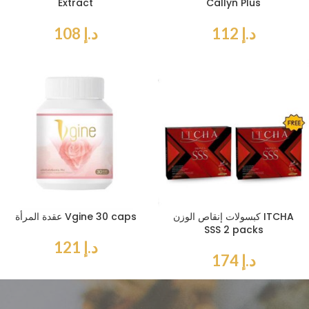
Extract
Callyn Plus
د.إ
112
د.إ
108
كبسولات إنقاص الوزن ITCHA
عقدة المرأة Vgine 30 caps
SSS 2 packs
د.إ
121
د.إ
174