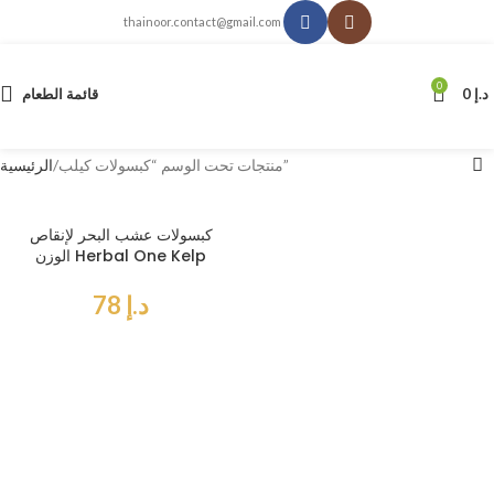
thainoor.contact@gmail.com
0
د.إ
0
قائمة الطعام
منتجات تحت الوسم “كبسولات كيلب”
الرئيسية
كبسولات عشب البحر لإنقاص
الوزن Herbal One Kelp
د.إ
78