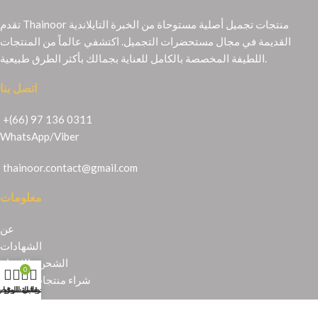
تقدم Thainoor منتجات تجميل أصلية مستوحاة من الخبرة التايلاندية
القديمة في مجال مستحضرات التجميل. اكتشفي عالماً من المنتجات
اللطيفة المخصصة بالكامل للعناية بجمالك بأكثر الطرق طبيعية.
اتصل بنا
+(66) 97 136 0311
WhatsApp
/
Viber
thainoor.contact@gmail.com
معلومات
عن
الشهادات
الشحن والإرجاع
0
شراء منتجات تايلندية
حسابي
عربة التسوق
المتجر
قائمة الرغبا