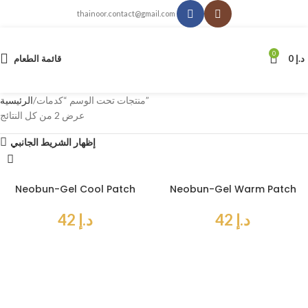
thainoor.contact@gmail.com
0
د.إ
0
قائمة الطعام
منتجات تحت الوسم “كدمات”
الرئيسية
عرض ⁦2⁩ من كل النتائج
إظهار الشريط الجانبي
Neobun-Gel Cool Patch
Neobun-Gel Warm Patch
د.إ
42
د.إ
42