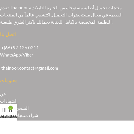
تقدم Thainoor منتجات تجميل أصلية مستوحاة من الخبرة التايلاندية
القديمة في مجال مستحضرات التجميل. اكتشفي عالماً من المنتجات
اللطيفة المخصصة بالكامل للعناية بجمالك بأكثر الطرق طبيعية.
اتصل بنا
+(66) 97 136 0311
WhatsApp
/
Viber
thainoor.contact@gmail.com
معلومات
عن
الشهادات
الشحن والإرجاع
0
شراء منتجات تايلندية
حسابي
عربة التسوق
المتجر
قائمة الرغبا