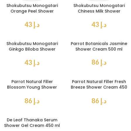
Shokubutsu Monogatari
Shokubutsu Monogatari
Orange Peel Shower
Chiness Milk Shower
Cream 200 ml
Cream 200 ml
د.إ
43
د.إ
43
Shokubutsu Monogatari
Parrot Botanicals Jasmine
Ginkgo Biloba Shower
Shower Cream 500 ml
Cream 200 ml
د.إ
86
د.إ
43
Parrot Natural Filler
Parrot Natural Filler Fresh
Blossom Young Shower
Breeze Shower Cream 450
Cream 450 ml
ml
د.إ
86
د.إ
86
De Leaf Thanaka Serum
Shower Gel Cream 450 ml