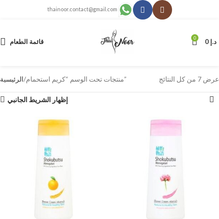
thainoor.contact@gmail.com
0
د.إ
0
قائمة الطعام
عرض ⁦7⁩ من كل النتائج
منتجات تحت الوسم “كريم استحمام”
الرئيسية
إظهار الشريط الجانبي