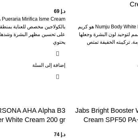
Cr
د.إ
69
Cream
Numju Body White Booster Cream هو كريم
بالكولاجين مخصص للعناية بمنطقة
م لتوحيد لون البشرة وجعلها
على تحسين مظهر البشرة وشدها و
ومة. تركيبته الخفيفة تمتص
يحتوي
إضافة إلى السلة
SONA AHA Alpha B3
Jabs Bright Booster
er White Cream 200 gr
Cream SPF50 PA+
د.إ
74