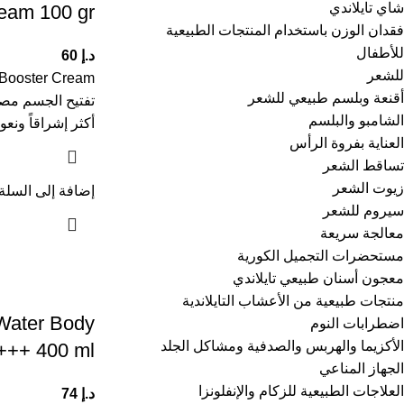
شاي تايلاندي
eam 100 gr
فقدان الوزن باستخدام المنتجات الطبيعية
للأطفال
د.إ
60
للشعر
أقنعة وبلسم طبيعي للشعر
تفتيح الجسم مصم
الشامبو والبلسم
أكثر إشراقاً ونع
العناية بفروة الرأس
تساقط الشعر
زيوت الشعر
إضافة إلى السلة
سيروم للشعر
معالجة سريعة
مستحضرات التجميل الكورية
معجون أسنان طبيعي تايلاندي
منتجات طبيعية من الأعشاب التايلاندية
 Water Body
اضطرابات النوم
الأكزيما والهربس والصدفية ومشاكل الجلد
++ 400 ml
الجهاز المناعي
العلاجات الطبيعية للزكام والإنفلونزا
د.إ
74