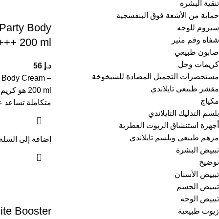
تنقية البشرة
حماية من الأشعة فوق البنفسجية
Party Body
سيروم للوجه
شفاه وفم مثير
++ 200 ml
صابون طبيعي
كريمات وجل
د.إ
56
مستحضرات التجميل المضادة للشيخوخة
 Body Cream –
مقشر طبيعي تايلاندي
200 ml هو
مكياج
متكاملة تساعد ع
بلسم التدليك التايلاندي
أجهزة استنشاق الزيوت العطرية
مرهم طبيعي وبلسم تايلاندي
إضافة إلى السلة
تبييض البشرة
توضيح
تبييض الأسنان
تبييض الجسم
تبييض الوجه
te Booster
زيوت طبيعية