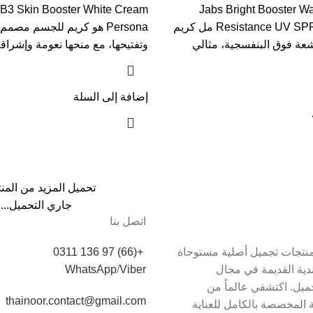
الجسم Jabs Bright Booster Water
Resistance UV SPF50 PA+++ 400 مل كريم
Persona هو كريم للجسم مصم
شعة فوق البنفسجية، مثالي
وتفتيحها، مع منحها نعومة وإشراق
إضافة إلى السلة
تحميل المزيد من المن
جاري التحميل...
اتصل بنا
دم Thainoor منتجات تجميل أصلية مستوحاة
+(66) 97 136 0311
اندية القديمة في مجال
Viber
/
WhatsApp
يل. اكتشفي عالماً من
thainoor.contact@gmail.com
 المخصصة بالكامل للعناية