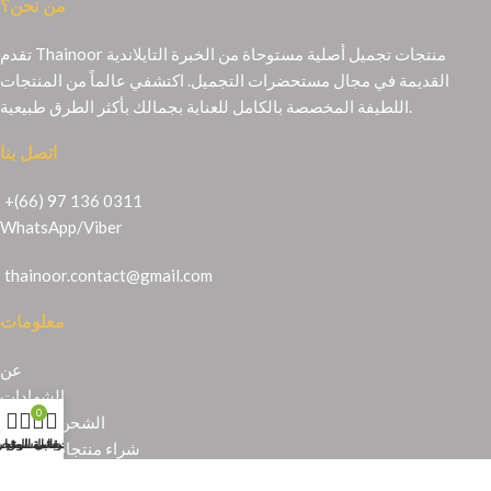
من نحن؟
تقدم Thainoor منتجات تجميل أصلية مستوحاة من الخبرة التايلاندية
القديمة في مجال مستحضرات التجميل. اكتشفي عالماً من المنتجات
اللطيفة المخصصة بالكامل للعناية بجمالك بأكثر الطرق طبيعية.
اتصل بنا
+(66) 97 136 0311
WhatsApp
/
Viber
thainoor.contact@gmail.com
معلومات
عن
الشهادات
0
الشحن والإرجاع
حسابي
عربة التسوق
المتجر
قائمة الرغبا
شراء منتجات تايلندية