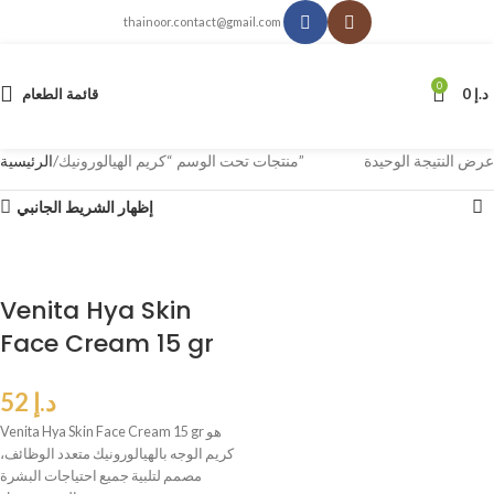
thainoor.contact@gmail.com
0
د.إ
0
قائمة الطعام
عرض النتيجة الوحيدة
منتجات تحت الوسم “كريم الهيالورونيك”
الرئيسية
إظهار الشريط الجانبي
Venita Hya Skin
Face Cream 15 gr
د.إ
52
Venita Hya Skin Face Cream 15 gr هو
كريم الوجه بالهيالورونيك متعدد الوظائف،
مصمم لتلبية جميع احتياجات البشرة