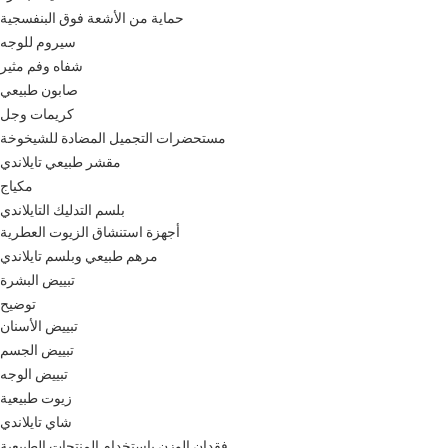
حماية من الأشعة فوق البنفسجية
سيروم للوجه
شفاه وفم مثير
صابون طبيعي
كريمات وجل
مستحضرات التجميل المضادة للشيخوخة
مقشر طبيعي تايلاندي
مكياج
بلسم التدليك التايلاندي
أجهزة استنشاق الزيوت العطرية
مرهم طبيعي وبلسم تايلاندي
تبييض البشرة
توضيح
تبييض الأسنان
تبييض الجسم
تبييض الوجه
زيوت طبيعية
شاي تايلاندي
فقدان الوزن باستخدام المنتجات الطبيعية