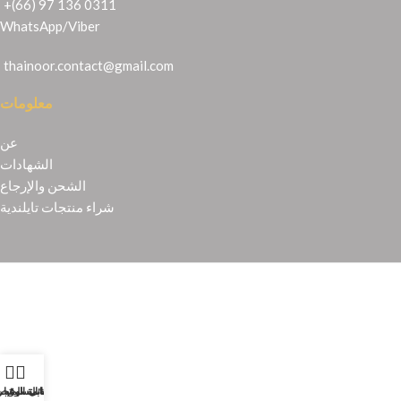
+(66) 97 136 0311
WhatsApp
/
Viber
thainoor.contact@gmail.com
معلومات
عن
الشهادات
الشحن والإرجاع
شراء منتجات تايلندية
Copyright © 2021
Thainoor
حسابي
عربة التسوق
المتجر
قائمة الرغبا