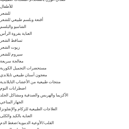
للأطفال
للشعر
أقنعة وبلسم طبيعي للشعر
الشامبو والبلسم
العناية بفروة الرأس
تساقط الشعر
زيوت الشعر
سيروم للشعر
معالجة سريعة
مستحضرات التجميل الكورية
معجون أسنان طبيعي تايلاندي
منتجات طبيعية من الأعشاب التايلاندية
اضطرابات النوم
الأكزيما والهربس والصدفية ومشاكل الجلد
الجهاز المناعي
العلاجات الطبيعية للزكام والإنفلونزا
العناية بالكبد والكلى
القلب/الأوعية الدموية/ضغط الدم