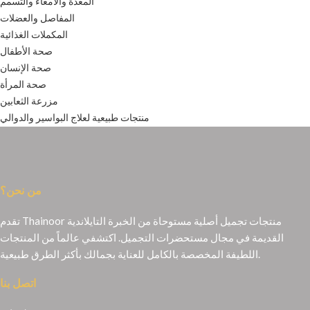
المعدة والأمعاء والتسمم
المفاصل والعضلات
المكملات الغذائية
صحة الأطفال
صحة الإنسان
صحة المرأة
مزرعة الثعابين
منتجات طبيعية لعلاج البواسير والدوالي
من نحن؟
تقدم Thainoor منتجات تجميل أصلية مستوحاة من الخبرة التايلاندية
القديمة في مجال مستحضرات التجميل. اكتشفي عالماً من المنتجات
اللطيفة المخصصة بالكامل للعناية بجمالك بأكثر الطرق طبيعية.
اتصل بنا