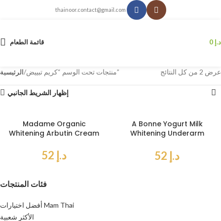
thainoor.contact@gmail.com
د.إ
0
قائمة الطعام
عرض ⁦2⁩ من كل النتائج
منتجات تحت الوسم “كريم تبييض”
الرئيسية
إظهار الشريط الجانبي
Madame Organic
A Bonne Yogurt Milk
Whitening Arbutin Cream
Whitening Underarm
Cream 30 gr*2 packs
د.إ
52
د.إ
52
فئات المنتجات
أفضل اختيارات Mam Thai
الأكثر شعبية