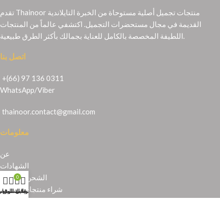
تقدم Thainoor منتجات تجميل أصلية مستوحاة من الخبرة التايلاندية
القديمة في مجال مستحضرات التجميل. اكتشفي عالماً من المنتجات
اللطيفة المخصصة بالكامل للعناية بجمالك بأكثر الطرق طبيعية.
اتصل بنا
+(66) 97 136 0311
WhatsApp
/
Viber
thainoor.contact@gmail.com
معلومات
عن
الشهادات
الشحن والإرجاع
0
شراء منتجات تايلندية
حسابي
عربة التسوق
المتجر
قائمة الرغبا