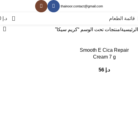
thainoor.contact@gmail.com
0
قائمة الطعام
د.إ
0
الرئيسية
منتجات تحت الوسم “كريم سيكا”
Smooth E Cica Repair
Cream 7 g
د.إ
56