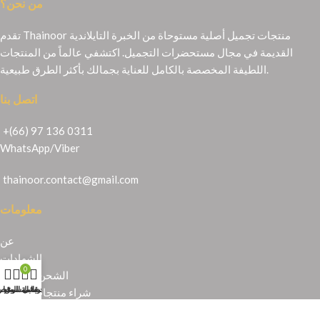
من نحن؟
تقدم Thainoor منتجات تجميل أصلية مستوحاة من الخبرة التايلاندية
القديمة في مجال مستحضرات التجميل. اكتشفي عالماً من المنتجات
اللطيفة المخصصة بالكامل للعناية بجمالك بأكثر الطرق طبيعية.
اتصل بنا
+(66) 97 136 0311
WhatsApp
/
Viber
thainoor.contact@gmail.com
معلومات
عن
الشهادات
0
الشحن والإرجاع
حسابي
عربة التسوق
المتجر
قائمة الرغبا
شراء منتجات تايلندية