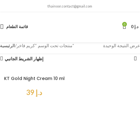
thainoor.contact@gmail.com
0
د.إ
0
قائمة الطعام
عرض النتيجة الوحيدة
منتجات تحت الوسم “كريم فاخر”
الرئيسية
إظهار الشريط الجانبي
KT Gold Night Cream 10 ml
د.إ
39