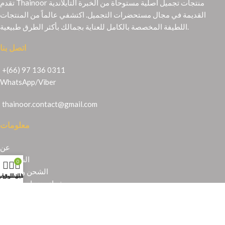
تقدم Thainoor منتجات تجميل أصلية مستوحاة من الخبرة التايلاندية
القديمة في مجال مستحضرات التجميل. اكتشفي عالماً من المنتجات
اللطيفة المخصصة بالكامل للعناية بجمالك بأكثر الطرق طبيعية.
اتصل بنا
+(66) 97 136 0311
WhatsApp
/
Viber
thainoor.contact@gmail.com
معلومات
عن
الشهادات
0
الشحن والإرجاع
حسابي
عربة التسوق
المتجر
قائمة الرغبا
شراء منتجات تايلندية