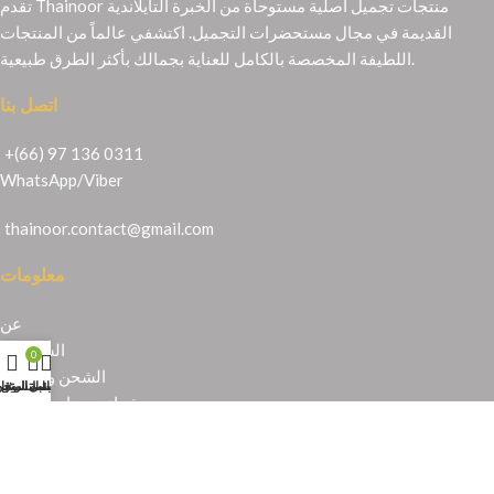
تقدم Thainoor منتجات تجميل أصلية مستوحاة من الخبرة التايلاندية
القديمة في مجال مستحضرات التجميل. اكتشفي عالماً من المنتجات
اللطيفة المخصصة بالكامل للعناية بجمالك بأكثر الطرق طبيعية.
اتصل بنا
+(66) 97 136 0311
WhatsApp
/
Viber
thainoor.contact@gmail.com
معلومات
عن
الشهادات
0
الشحن والإرجاع
حسابي
عربة التسوق
المتجر
قائمة الرغبا
شراء منتجات تايلندية