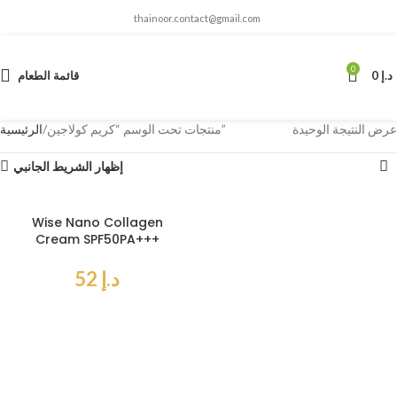
thainoor.contact@gmail.com
0
د.إ
0
قائمة الطعام
عرض النتيجة الوحيدة
منتجات تحت الوسم “كريم كولاجين”
الرئيسية
إظهار الشريط الجانبي
Wise Nano Collagen
Cream SPF50PA+++
د.إ
52