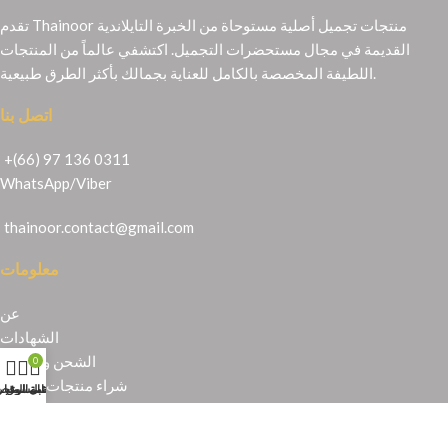
تقدم Thainoor منتجات تجميل أصلية مستوحاة من الخبرة التايلاندية
القديمة في مجال مستحضرات التجميل. اكتشفي عالماً من المنتجات
اللطيفة المخصصة بالكامل للعناية بجمالك بأكثر الطرق طبيعية.
اتصل بنا
+(66) 97 136 0311
WhatsApp
/
Viber
thainoor.contact@gmail.com
معلومات
عن
الشهادات
الشحن والإرجاع
0
شراء منتجات تايلندية
حسابي
عربة التسوق
المتجر
قائمة الرغبا