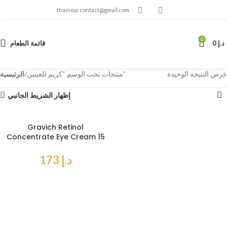
thainoor.contact@gmail.com
0
د.إ
0
قائمة الطعام
عرض النتيجة الوحيدة
منتجات تحت الوسم “كريم للعينين”
الرئيسية
إظهار الشريط الجانبي
Gravich Retinol
Concentrate Eye Cream 15
g
د.إ
173