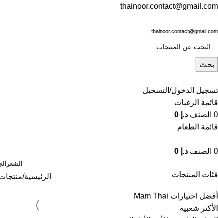
thainoor.contact@gmail.com
thainoor.contact@gmail.com
بحث
تسجيل الدخول/التسجيل
قائمة الرغبات
0
الصنف
د.إ
0
قائمة الطعام
0
الصنف
د.إ
0
الشعر
الج
فئات المنتجات
الرئيسية
منتجات 
أفضل اختيارات Mam Thai
الأكثر شعبية