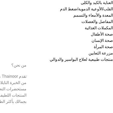
العناية بالكبد والكلى
القلب/الأوعية الدموية/ضغط الدم
المعدة والأمعاء والتسمم
المفاصل والعضلات
المكملات الغذائية
صحة الأطفال
صحة الإنسان
صحة المرأة
مزرعة الثعابين
منتجات طبيعية لعلاج البواسير والدوالي
من نحن؟
تق
من الخبرة التايل
مستحضرات التجم
المنتجات اللطيفة
بجمالك بأكثر الط