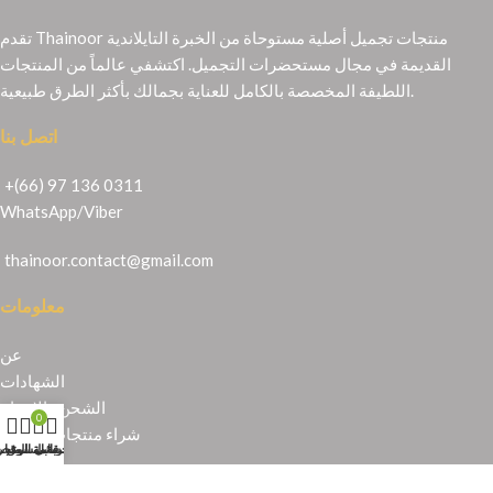
تقدم Thainoor منتجات تجميل أصلية مستوحاة من الخبرة التايلاندية
القديمة في مجال مستحضرات التجميل. اكتشفي عالماً من المنتجات
اللطيفة المخصصة بالكامل للعناية بجمالك بأكثر الطرق طبيعية.
اتصل بنا
+(66) 97 136 0311
WhatsApp
/
Viber
thainoor.contact@gmail.com
معلومات
عن
الشهادات
الشحن والإرجاع
0
شراء منتجات تايلندية
حسابي
عربة التسوق
المتجر
قائمة الرغبا