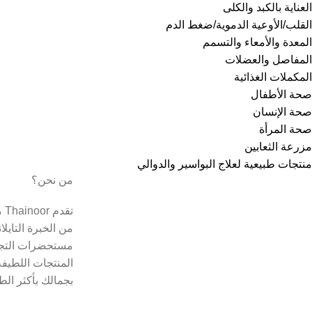
العناية بالكبد والكلى
القلب/الأوعية الدموية/ضغط الدم
المعدة والأمعاء والتسمم
المفاصل والعضلات
المكملات الغذائية
صحة الأطفال
صحة الإنسان
صحة المرأة
مزرعة الثعابين
منتجات طبيعية لعلاج البواسير والدوالي
من نحن؟
تق
من الخبرة التايل
مستحضرات التجم
المنتجات اللطيفة
بجمالك بأكثر الط