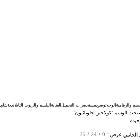
سم والرفاهية
الوجه
توضيح
مستحضرات التجميل
العناية
البلسم والزيوت التايلاندية
شاي ت
تحت الوسم “كولاجين جلوتاثيون”
حيدة
عرض
9
24
36
الجانبي