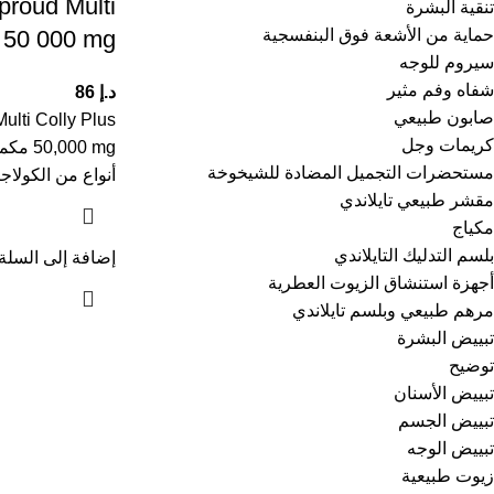
proud Multi
تنقية البشرة
حماية من الأشعة فوق البنفسجية
s 50 000 mg
سيروم للوجه
شفاه وفم مثير
د.إ
86
صابون طبيعي
lti Colly Plus
كريمات وجل
مستحضرات التجميل المضادة للشيخوخة
أنواع من الكولاج
مقشر طبيعي تايلاندي
مكياج
بلسم التدليك التايلاندي
إضافة إلى السلة
أجهزة استنشاق الزيوت العطرية
مرهم طبيعي وبلسم تايلاندي
تبييض البشرة
توضيح
تبييض الأسنان
تبييض الجسم
تبييض الوجه
زيوت طبيعية