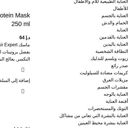
العناية الطبيعية للأم والأطفال
للأطفال
rotein Mask
العناية بالجسم
الحمام والدش
250 ml
العناية
العناية بالقدمين
د.إ
64
العناية باليدين
النظافة الشخصية
بفضل بروتينات ا
زيوت وبلسم للتدليك
التكسر. يعالج ال
صدر رائع
كريمات مضادة للسيلوليت
مزيلات العرق
إضافة إلى السلة
مقشرات الجسم
العناية بالوجه
أقنعة العناية
التونك والمستحضرات
العناية بالبشرة التي تعاني من مشاكل
العناية ببشرة محيط العينين