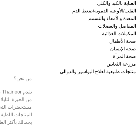
العناية بالكبد والكلى
القلب/الأوعية الدموية/ضغط الدم
المعدة والأمعاء والتسمم
المفاصل والعضلات
المكملات الغذائية
صحة الأطفال
صحة الإنسان
صحة المرأة
مزرعة الثعابين
منتجات طبيعية لعلاج البواسير والدوالي
من نحن؟
تق
من الخبرة التايل
مستحضرات التجم
المنتجات اللطيفة
بجمالك بأكثر الط