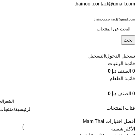
thainoor.contact@gmail.com
thainoor.contact@gmail.com
بحث
تسجيل الدخول/التسجيل
قائمة الرغبات
0
الصنف
د.إ
0
قائمة الطعام
0
الصنف
د.إ
0
الشعر
الج
فئات المنتجات
الرئيسية
منتجات 
أفضل اختيارات Mam Thai
الأكثر شعبية