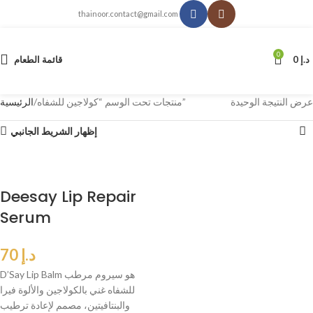
thainoor.contact@gmail.com
0
د.إ
0
قائمة الطعام
عرض النتيجة الوحيدة
منتجات تحت الوسم “كولاجين للشفاه”
الرئيسية
إظهار الشريط الجانبي
Deesay Lip Repair
Serum
د.إ
70
D’Say Lip Balm هو سيروم مرطب
للشفاه غني بالكولاجين والألوة فيرا
والبنتافيتين، مصمم لإعادة ترطيب