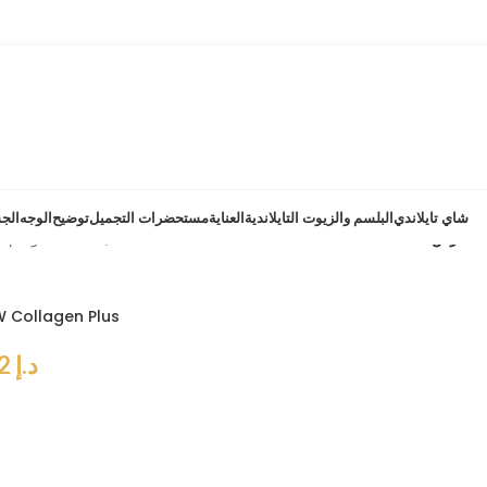
شاي تايلاندي
البلسم والزيوت التايلاندية
العناية
مستحضرات التجميل
توضيح
الوجه
الج
عرض
منتجات تحت الوسم “كولاجين مبتكر”
W Collagen Plus
د.إ
82