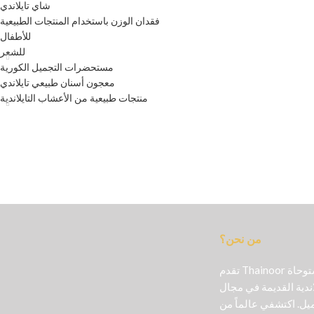
شاي تايلاندي
فقدان الوزن باستخدام المنتجات الطبيعية
للأطفال
للشعر
مستحضرات التجميل الكورية
معجون أسنان طبيعي تايلاندي
منتجات طبيعية من الأعشاب التايلاندية
من نحن؟
تقدم Thainoor منتجات تجميل أصلية مستوحاة
اندية القديمة في مجال
ل. اكتشفي عالماً من