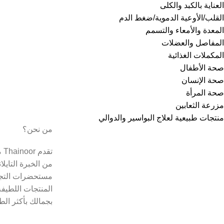
العناية بالكبد والكلى
القلب/الأوعية الدموية/ضغط الدم
المعدة والأمعاء والتسمم
المفاصل والعضلات
المكملات الغذائية
صحة الأطفال
صحة الإنسان
صحة المرأة
مزرعة الثعابين
منتجات طبيعية لعلاج البواسير والدوالي
من نحن؟
تق
من الخبرة التايل
مستحضرات التجم
المنتجات اللطيفة
بجمالك بأكثر الط