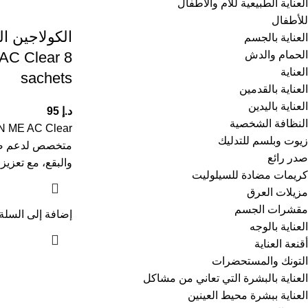
العناية الطبيعية للأم والأطفال
للأطفال
الكولاجين ا
العناية بالجسم
الحمام والدش
C Clear 8
العناية
sachets
العناية بالقدمين
العناية باليدين
د.إ
95
النظافة الشخصية
زيوت وبلسم للتدليك
متخصص لدعم صح
صدر رائع
والبقع، مع تعزيز
كريمات مضادة للسيلوليت
مزيلات العرق
مقشرات الجسم
إضافة إلى السلة
العناية بالوجه
أقنعة العناية
التونك والمستحضرات
العناية بالبشرة التي تعاني من مشاكل
العناية ببشرة محيط العينين