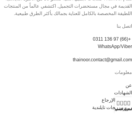
القديمة في مجال مستحضرات التجميل. اكتشفي عالماً من المنتجات
اللطيفة المخصصة بالكامل للعناية بجمالك بأكثر الطرق طبيعية.
اتصل بنا
+(66) 97 136 0311
WhatsApp
/
Viber
thainoor.contact@gmail.com
معلومات
عن
الشهادات
الشحن والإرجاع
0
شراء منتجات تايلندية
لمتجر
ئمة الرغبات
حسابي
عربة التسوق