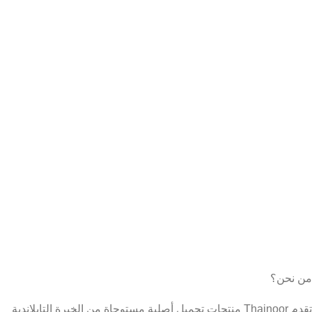
من نحن؟
تقدم Thainoor منتجات تجميل أصلية مستوحاة من الخبرة التايلاندية