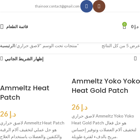
thainoor.contact@gmail.com
0
د.إ
0
قائمة الطعام
عرض ⁦5⁩ من كل النتائج
منتجات تحت الوسم “لاصق حراري”
الرئيسية
إظهار الشريط الجانبي
Ammeltz Yoko Yoko
Ammeltz Heat
Heat Gold Patch
Patch
د.إ
26
د.إ
26
لاصق حراري Ammeltz Yoko Yoko
Heat Gold Patch هو حل فعال
لاصق حراري Ammeltz Heat Patch
لتخفيف آلام العضلات وتوفير إحساس
هو حل عملي لتخفيف آلام الرقبة
مريح بالدفء لفترة طويلة.
والكتفين والعضلات باستخدام العلاج