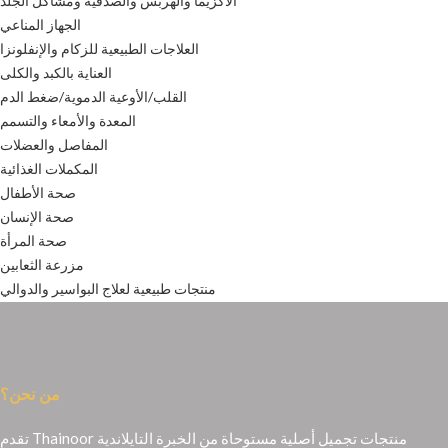
الأكزيما والهربس والصدفية ومشاكل الجلد
الجهاز المناعي
العلاجات الطبيعية للزكام والإنفلونزا
العناية بالكبد والكلى
القلب/الأوعية الدموية/ضغط الدم
المعدة والأمعاء والتسمم
المفاصل والعضلات
المكملات الغذائية
صحة الأطفال
صحة الإنسان
صحة المرأة
مزرعة الثعابين
منتجات طبيعية لعلاج البواسير والدوالي
من نحن؟
تقدم Thainoor منتجات تجميل أصلية مستوحاة من الخبرة التايلاندية