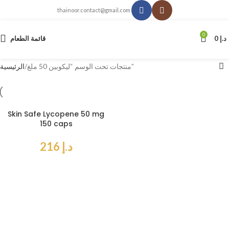
thainoor.contact@gmail.com
0
د.إ
0
قائمة الطعام
منتجات تحت الوسم “ليكوبين 50 ملغ”
الرئيسية
Skin Safe Lycopene 50 mg
150 caps
د.إ
216