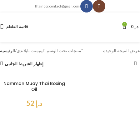
thainoor.contact@gmail.com
0
د.إ
0
قائمة الطعام
عرض النتيجة الوحيدة
منتجات تحت الوسم “لينيمنت تايلاندي”
الرئيسية
إظهار الشريط الجانبي
Namman Muay Thai Boxing
Oil
د.إ
52