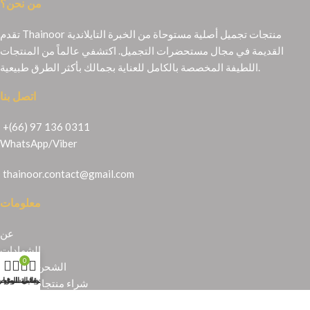
من نحن؟
تقدم Thainoor منتجات تجميل أصلية مستوحاة من الخبرة التايلاندية
القديمة في مجال مستحضرات التجميل. اكتشفي عالماً من المنتجات
اللطيفة المخصصة بالكامل للعناية بجمالك بأكثر الطرق طبيعية.
اتصل بنا
+(66) 97 136 0311
WhatsApp
/
Viber
thainoor.contact@gmail.com
معلومات
عن
الشهادات
0
الشحن والإرجاع
حسابي
عربة التسوق
المتجر
قائمة الرغبا
شراء منتجات تايلندية