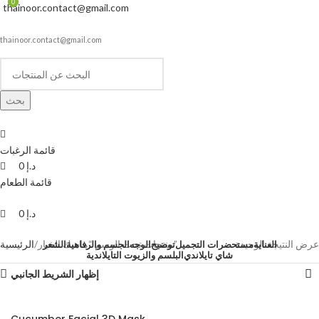
0
0
thainoor.contact@gmail.com
thainoor.contact@gmail.com
بحث
قائمة الرغبات
د.إ
0
قائمة الطعام
د.إ
0
عرض النتيجة الوحيدة
منتجات تحت الوسم “ماسك الخيار”
الرئيسية
العناية
مستحضرات التجميل
توضيح
الوجه
الجسم والرفاهية
الشعر
شاي تايلاندي
البلسم والزيوت التايلاندية
إظهار الشريط الجانبي