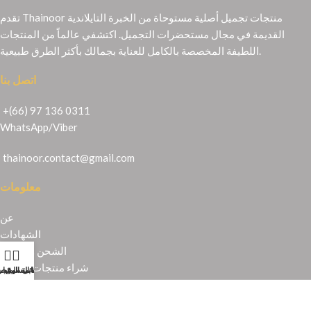
تقدم Thainoor منتجات تجميل أصلية مستوحاة من الخبرة التايلاندية
القديمة في مجال مستحضرات التجميل. اكتشفي عالماً من المنتجات
اللطيفة المخصصة بالكامل للعناية بجمالك بأكثر الطرق طبيعية.
اتصل بنا
+(66) 97 136 0311
WhatsApp
/
Viber
thainoor.contact@gmail.com
معلومات
عن
الشهادات
الشحن والإرجاع
شراء منتجات تايلندية
حسابي
عربة التسوق
المتجر
قائمة الرغبا