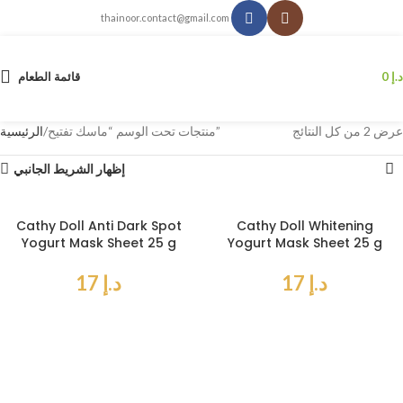
thainoor.contact@gmail.com
د.إ
0
قائمة الطعام
عرض ⁦2⁩ من كل النتائج
منتجات تحت الوسم “ماسك تفتيح”
الرئيسية
إظهار الشريط الجانبي
Cathy Doll Anti Dark Spot
Cathy Doll Whitening
Yogurt Mask Sheet 25 g
Yogurt Mask Sheet 25 g
د.إ
17
د.إ
17