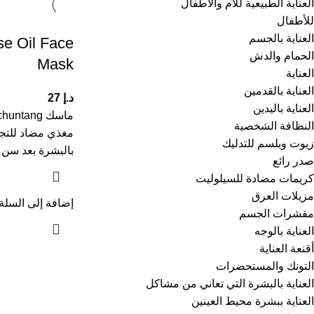
العناية الطبيعية للأم والأطفال
للأطفال
العناية بالجسم
e Oil Face
الحمام والدش
Mask
العناية
العناية بالقدمين
د.إ
27
العناية باليدين
النظافة الشخصية
مغذي مضاد للتجا
زيوت وبلسم للتدليك
بالبشرة بعد سن ا
صدر رائع
كريمات مضادة للسيلوليت
مزيلات العرق
إضافة إلى السلة
مقشرات الجسم
العناية بالوجه
أقنعة العناية
التونك والمستحضرات
العناية بالبشرة التي تعاني من مشاكل
العناية ببشرة محيط العينين