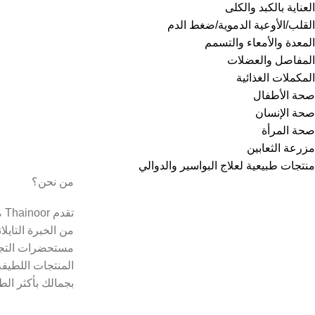
العناية بالكبد والكلى
القلب/الأوعية الدموية/ضغط الدم
المعدة والأمعاء والتسمم
المفاصل والعضلات
المكملات الغذائية
صحة الأطفال
صحة الإنسان
صحة المرأة
مزرعة الثعابين
منتجات طبيعية لعلاج البواسير والدوالي
من نحن؟
تق
من الخبرة التايل
مستحضرات التجم
المنتجات اللطيفة
بجمالك بأكثر الط