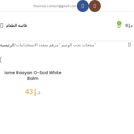
thainoor.contact@gmail.com
0
د.إ
0
قائمة الطعام
منتجات تحت الوسم “مرهم متعدد الاستخدامات”
الرئيسية
Isme Rasyan O-Sod White
Balm
د.إ
43