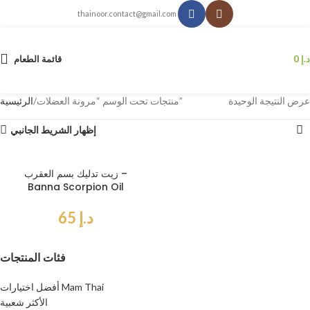
thainoor.contact@gmail.com
د.إ
0
قائمة الطعام
عرض النتيجة الوحيدة
منتجات تحت الوسم “مرونة العضلات”
الرئيسية
إظهار الشريط الجانبي
زيت تدليك بسم العقرب –
Banna Scorpion Oil
د.إ
65
فئات المنتجات
أفضل اختيارات Mam Thai
الأكثر شعبية