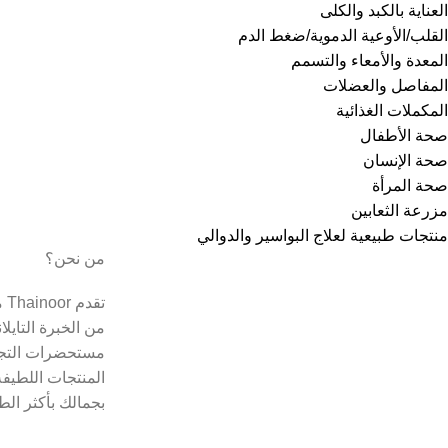
العناية بالكبد والكلى
القلب/الأوعية الدموية/ضغط الدم
المعدة والأمعاء والتسمم
المفاصل والعضلات
المكملات الغذائية
صحة الأطفال
صحة الإنسان
صحة المرأة
مزرعة الثعابين
منتجات طبيعية لعلاج البواسير والدوالي
من نحن؟
تق
من الخبرة التايل
مستحضرات التجم
المنتجات اللطيفة
بجمالك بأكثر الط