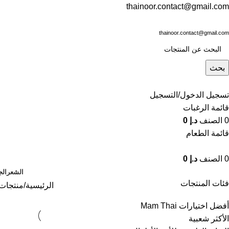
thainoor.contact@gmail.com
thainoor.contact@gmail.com
بحث
تسجيل الدخول/التسجيل
قائمة الرغبات
0
الصنف
د.إ
0
قائمة الطعام
0
الصنف
د.إ
0
الشعر
الج
فئات المنتجات
الرئيسية
منتجات 
أفضل اختيارات Mam Thai
الأكثر شعبية