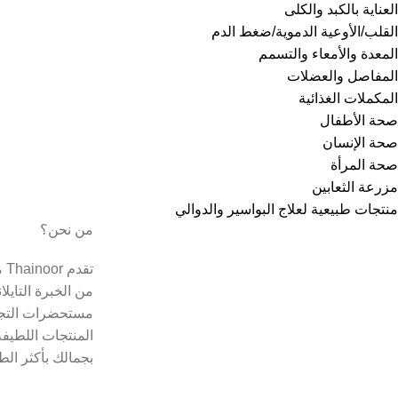
العناية بالكبد والكلى
القلب/الأوعية الدموية/ضغط الدم
المعدة والأمعاء والتسمم
المفاصل والعضلات
المكملات الغذائية
صحة الأطفال
صحة الإنسان
صحة المرأة
مزرعة الثعابين
منتجات طبيعية لعلاج البواسير والدوالي
من نحن؟
تق
من الخبرة التايل
مستحضرات التجم
المنتجات اللطيفة
بجمالك بأكثر الط