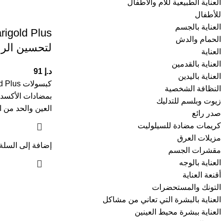
العناية الطبيعية للأم والأطفال
للأطفال
العناية بالجسم
igold Plus
الحمام والدش
لتحسين الرؤ
العناية
العناية بالقدمين
د.إ
91
العناية باليدين
النظافة الشخصية
بمضادات الأكسد
زيوت وبلسم للتدليك
العين والحد من ا
صدر رائع
كريمات مضادة للسيلوليت
مزيلات العرق
إضافة إلى السلة
مقشرات الجسم
العناية بالوجه
أقنعة العناية
التونك والمستحضرات
العناية بالبشرة التي تعاني من مشاكل
العناية ببشرة محيط العينين