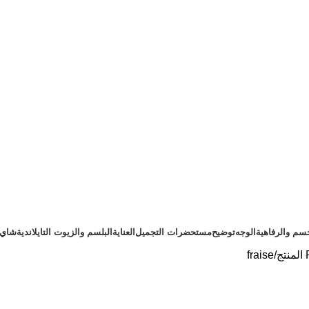
سم والرفاهية
الوجه
توضيح
مستحضرات التجميل
العناية
البلسم والزيوت التايلاندية
شاي ت
ج
fraise