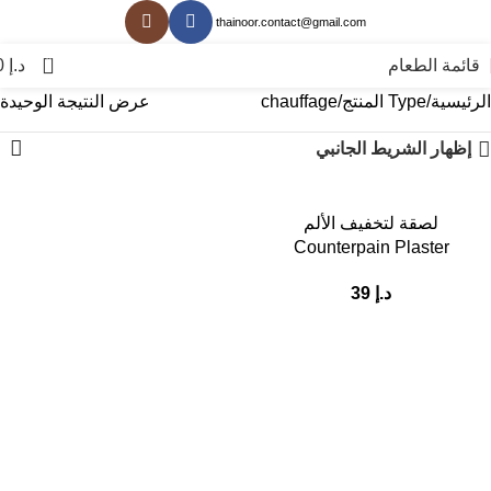
thainoor.contact@gmail.com
0
قائمة الطعام
د.إ
0
الرئيسية
Type المنتج
chauffage
عرض النتيجة الوحيدة
إظهار الشريط الجانبي
لصقة لتخفيف الألم
Counterpain Plaster
د.إ
39