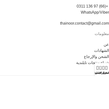
+(66) 97 136 0311
WhatsApp
/
Viber
thainoor.contact@gmail.com
معلومات
عن
الشهادات
الشحن والإرجاع
شراء منتجات تايلندية
0
لمتجر
ئمة الرغبات
حسابي
عربة التسوق
Copyright © 2021
Thainoor